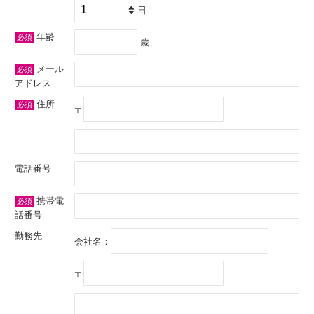
日
年齢
必須
歳
メール
必須
アドレス
住所
必須
〒
電話番号
携帯電
必須
話番号
勤務先
会社名：
〒