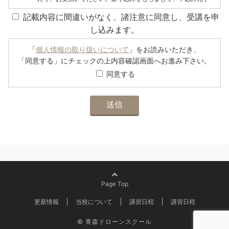
とさせていただきます。
記載内容に間違いがなく、諸注意に同意し、受講を申
カリキュラム及び実習場所は、変更の可能性がございます。
し込みます。
カリキュラムは開講1週間前に確定予定です。変更点に不服が
ある場合は、費用を全額返金いたします。その場合、開講日3
「
個人情報の取り扱いについて
」をお読みいただき、
「同意する」にチェックの上内容確認画面へお進み下さい。
日前までにご連絡ください。ただし振込手数料はご本人様負担
となります。
同意する
受講場所、実習場所への交通費、また宿泊費などは各自ご負担
となります。
試験料、テキスト、施設利用料は、受講料に含まれます。
受講料についてのご返金は、いたしません。
受講申込にあたって送信された個人情報は、青森ドローンスク
ールの事務において必要な各種手続、ご案内及びご連絡等にお
いて利用します。
受講者は、座学受講中のビデオ撮影・録音をすることはできま
せん。なお、事務局でカメラ、ビデオ撮影等行う場合がありま
Page Top
す。
更新情報
当校について
講習日程
講習日程
ウェブサイト、SNS等での公開を希望しない受講生はあらかじ
め事務局へご連絡ください。
© 青森ドローンスクール