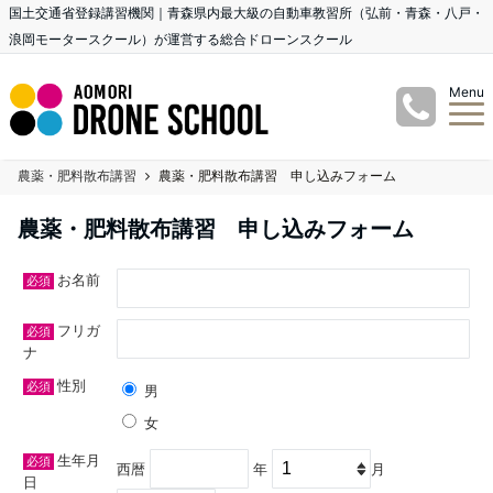
国土交通省登録講習機関｜青森県内最大級の自動車教習所（弘前・青森・八戸・
浪岡モータースクール）が運営する総合ドローンスクール
Menu
農薬・肥料散布講習
農薬・肥料散布講習 申し込みフォーム
農薬・肥料散布講習 申し込みフォーム
お名前
必須
フリガ
必須
ナ
性別
必須
男
女
生年月
必須
西暦
年
月
日