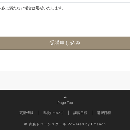
人数に満たない場合は延期いたします。
受講申し込み
Page Top
更新情報
当校について
講習日程
講習日程
© 青森ドローンスクール
Powered by
Emanon